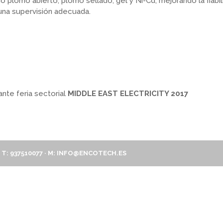
o plomo abierto, plomo sellado, gel y Ni-Cd, mejorando la fiabi
 una supervisión adecuada.
nte feria sectorial
MIDDLE EAST ELECTRICITY 2017
T: 937510077 · M:
INFO@ENCOTECH.ES