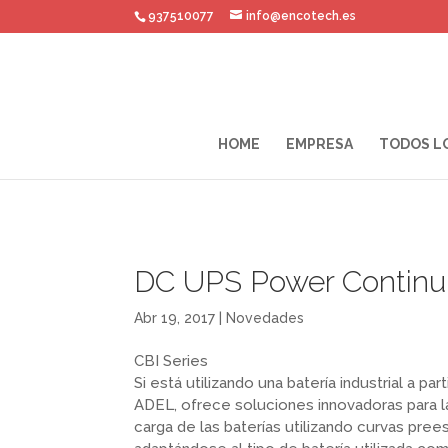
937510077
info@encotech.es
HOME
EMPRESA
TODOS L
DC UPS Power Continu
Abr 19, 2017
|
Novedades
CBI Series
Si está utilizando una batería industrial a pa
ADEL, ofrece soluciones innovadoras para l
carga de las baterías utilizando curvas pre